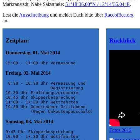
Markranstädt, Nähe Salzstraße:
51°18’36.00″N / 12°14’35.04″E
.
Lest die
Ausschreibung
und meldet Euch bitte über
Raceoffice.org
an.
Zeitplan:
Rückblick
Donnerstag, 01. Mai 2014
15:00 - 17:00 Uhr Vermessung
Freitag, 02. Mai 2014
 8:30 - 10:30 Uhr Vermessung und 

                  Registrierung

10:30 Uhr Eröffnungszeremonie

10:45 Uhr Skipperbesprechung

11:00 - 17:30 Uhr Wettfahrten

19:30 Uhr Gemeinsamer Grillabend 

          (Gegen Unkostenpauschale)
Samstag, 03. Mai 2014
Fotos 2012
9:45 Uhr Skipperbesprechung

10:00 - 17:30 Uhr Wettfahrten
