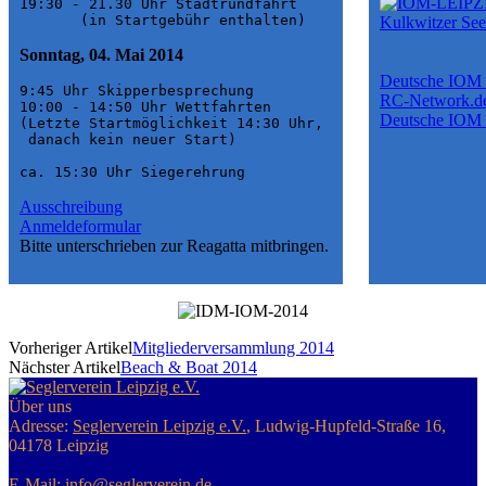
19:30 - 21.30 Uhr Stadtrundfahrt 

       (in Startgebühr enthalten)
Sonntag, 04. Mai 2014
Deutsche IOM 
9:45 Uhr Skipperbesprechung

RC-Network.d
10:00 - 14:50 Uhr Wettfahrten

Deutsche IOM 
(Letzte Startmöglichkeit 14:30 Uhr, 

 danach kein neuer Start)

ca. 15:30 Uhr Siegerehrung
Ausschreibung
Anmeldeformular
Bitte unterschrieben zur Reagatta mitbringen.
Vorheriger Artikel
Mitgliederversammlung 2014
Nächster Artikel
Beach & Boat 2014
Über uns
Adresse:
Seglerverein Leipzig e.V.
, Ludwig-Hupfeld-Straße 16,
04178 Leipzig
E-Mail:
info@seglerverein.de