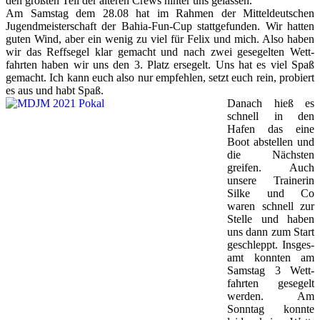
den größten Teil der älteren Crews hinter uns gelassen.
Am Samstag dem 28.08 hat im Rahmen der Mitteldeutschen
Jugendmeisterschaft der Bahia-Fun-Cup stattgefunden. Wir hatten
guten Wind, aber ein wenig zu viel für Felix und mich. Also haben
wir das Reff­segel klar gemacht und nach zwei ge­segelten Wett­
fahrten haben wir uns den 3. Platz ersegelt. Uns hat es viel Spaß
gemacht. Ich kann euch also nur empfehlen, setzt euch rein, probiert
es aus und habt Spaß.
Danach hieß es
schnell in den
Hafen das eine
Boot ab­stellen und
die Nächsten
greifen. Auch
unsere Trainerin
Silke und Co
waren schnell zur
Stelle und haben
uns dann zum Start
geschleppt. Ins­ges­
amt konnten am
Samstag 3 Wett­
fahrten gesegelt
werden. Am
Sonntag konnte