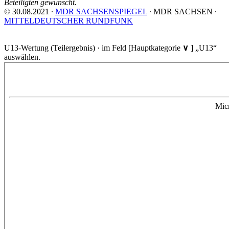
Betei­ligten ge­wünscht.
© 30.08.2021 ∙
MDR SACHSENSPIEGEL
∙ MDR SACHSEN ∙
MITTELDEUTSCHER RUNDFUNK
U13-Wertung (Teilergebnis) · im Feld [Hauptkategorie
∨
] „U13“
auswählen.