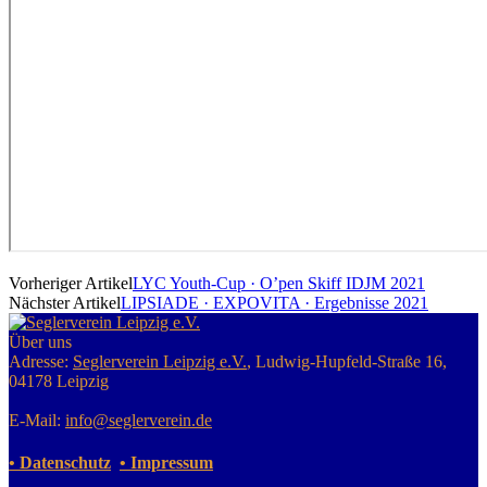
Vorheriger Artikel
LYC Youth-Cup · O’pen Skiff IDJM 2021
Nächster Artikel
LIPSIADE · EXPOVITA · Ergebnisse 2021
Über uns
Adresse:
Seglerverein Leipzig e.V.
, Ludwig-Hupfeld-Straße 16,
04178 Leipzig
E-Mail:
info@seglerverein.de
• Datenschutz
• Impressum