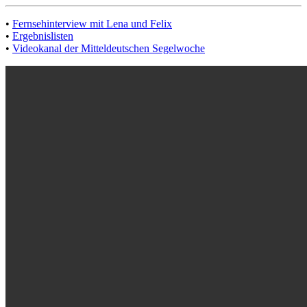
•
Fernsehinterview mit Lena und Felix
•
Ergebnislisten
•
Videokanal der Mitteldeutschen Segelwoche