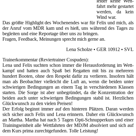
leider keine Wett­
fahrt mehr gestartet
werden, da kein
Wind war.
Das größte High­light des Wochen­endes war für Felix und mich, als
der Anruf vom MDR kam und es hieß, uns während des Tages zu
begleiten und eine Reportage über uns zu bringen.
Fragen, Feedback, Meinungen sprecht mich gerne an.
Lena Scholze • GER 10912 • SVL
Trainerkommentar (Reviertrainer Cospuden):
Lena und Felix suchten schon immer die Heraus­forderung im Wett­
kampf und hatten auch Spaß bei Regatten mit bis zu mehreren
hundert Booten, ohne den Respekt dafür zu verlieren. Insofern hält
man als Beobachter viel­leicht die Luft an, wenn die beiden unter
schwierigen Bedingungen an einem Tag in verschiedenen Klassen
starten. Die Sorge ist aber unbegründet, da die Konzen­tration der
beiden auch unter schwierigen Bedingungen stabil ist. Herzlichen
Glückwunsch zu den vielen Preisen!
Der Erfolg beginnt immer auf den hinteren Plätzen. Daran werden
sich sicher auch Felix und Lena erinnern. Daher ein Glückwunsch
an Martha. Martha hat nach 5 Tagen Opti-Schnupper­kurs und einer
Trainings­einheit alle Wett­fahrten der MDJM ab­sol­viert und sich auf
dem Kurs prima zurecht­gefunden. Tolle Leistung!