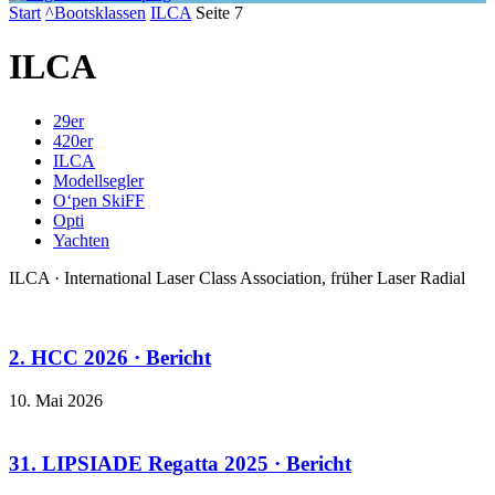
Start
^Bootsklassen
ILCA
Seite 7
ILCA
29er
420er
ILCA
Modellsegler
O‘pen SkiFF
Opti
Yachten
ILCA · International Laser Class Association, früher Laser Radial
2. HCC 2026 · Bericht
10. Mai 2026
31. LIPSIADE Regatta 2025 · Bericht