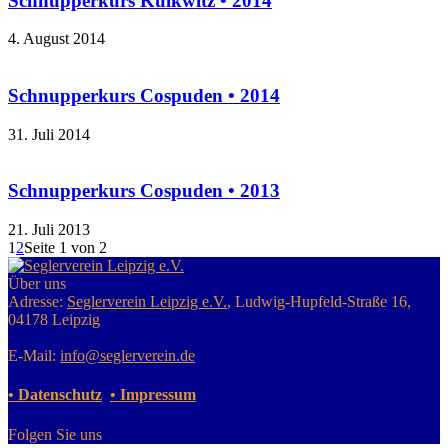
Schnupperkurs Kulkwitz • 2014
4. August 2014
Schnupperkurs Cospuden • 2014
31. Juli 2014
Schnupperkurs Cospuden • 2013
21. Juli 2013
1
2
Seite 1 von 2
Über uns
Adresse:
Seglerverein Leipzig e.V.
, Ludwig-Hupfeld-Straße 16,
04178 Leipzig
E-Mail:
info@seglerverein.de
• Datenschutz
• Impressum
Folgen Sie uns