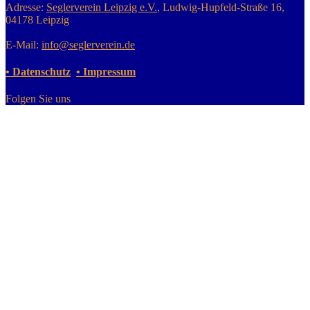
Adresse:
Seglerverein Leipzig e.V.
, Ludwig-Hupfeld-Straße 16,
04178 Leipzig
E-Mail:
info@seglerverein.de
• Datenschutz
• Impressum
Folgen Sie uns