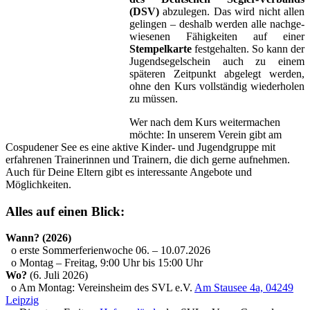
(DSV)
ab­zulegen. Das wird nicht allen
gelingen – deshalb werden alle nach­ge­
wiesenen Fähig­keiten auf einer
Stempelkarte
fest­ge­halten. So kann der
Jugend­segel­schein auch zu einem
späteren Zeit­punkt abgelegt werden,
ohne den Kurs voll­ständig wieder­holen
zu müssen.
Wer nach dem Kurs weiter­machen
möchte: In unserem Verein gibt am
Cospudener See es eine aktive Kinder- und Jugend­gruppe mit
erfahrenen Trainer­innen und Trainern, die dich gerne aufnehmen.
Auch für Deine Eltern gibt es interessante Angebote und
Möglichkeiten.
Alles auf einen Blick
:
Wann? (2026)
o erste Sommerferienwoche 06. – 10.07.2026
o Montag – Freitag, 9:00 Uhr bis 15:00 Uhr
Wo?
(6. Juli 2026)
o Am Montag: Vereinsheim des SVL e.V.
Am Stausee 4a, 04249
Leipzig