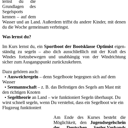
lernst du die
Grund­lagen des
Segel­sports
kennen – auf dem
Wasser und an Land. Außerdem triffst du andere Kinder, mit denen
du die Woche gemeinsam verbringst.
Was lernst du?
Im Kurs lernst du, ein
Sport­boot der Boots­klasse Optimist
eigen­
ständig zu segeln – also dich aus­schließ­lich mit der Kraft des
Windes fort­zu­bewegen und un­abhängig von der Wind­richtung
sicher zum Ausgangs­punkt zurück­zukehren.
Dazu gehören auch:
•
Aus­weich­regeln
– denn Segel­boote begegnen sich auf dem
Wasser
•
See­mann­schaft
– z. B. das Befestigen des Segels am Mast mit
den richtigen Knoten
•
Segeltheorie
an Land – wie funk­tioniert Segeln überhaupt. Du
wirst schnell segeln, wenn Du verstehst, dass ein Segelboot wie ein
Flugzeug funk­tioniert
Am Ende des Kurses besteht die
Möglich­keit, den
Jugend­segel­schein
des Deut­schen Segler-Verbands