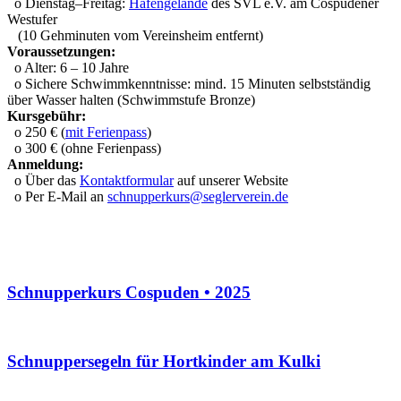
o Dienstag–Freitag:
Hafengelände
des SVL e.V. am Cospudener
Westufer
(10 Gehminuten vom Vereinsheim entfernt)
Voraussetzungen:
o Alter: 6 – 10 Jahre
o Sichere Schwimmkenntnisse: mind. 15 Minuten selbstständig
über Wasser halten (Schwimmstufe Bronze)
Kursgebühr:
o 250 € (
mit Ferienpass
)
o 300 € (ohne Ferienpass)
Anmeldung:
o Über das
Kontaktformular
auf unserer Website
o Per E-Mail an
schnupperkurs@seglerverein.de
Schnupperkurs Cospuden • 2025
Schnuppersegeln für Hortkinder am Kulki