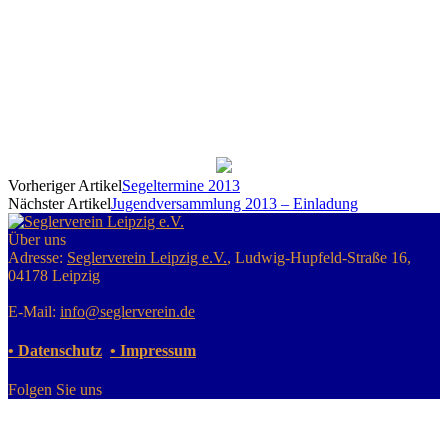
Vorheriger Artikel
Segeltermine 2013
Nächster Artikel
Jugendversammlung 2013 – Einladung
Über uns
Adresse:
Seglerverein Leipzig e.V.
, Ludwig-Hupfeld-Straße 16,
04178 Leipzig
E-Mail:
info@seglerverein.de
• Datenschutz
• Impressum
Folgen Sie uns