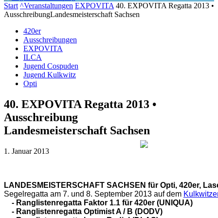
Start
^Veranstaltungen
EXPOVITA
40. EXPOVITA Regatta 2013 •
AusschreibungLandesmeisterschaft Sachsen
420er
Ausschreibungen
EXPOVITA
ILCA
Jugend Cospuden
Jugend Kulkwitz
Opti
40. EXPOVITA Regatta 2013 •
Ausschreibung
Landesmeisterschaft Sachsen
1. Januar 2013
LANDESMEISTERSCHAFT SACHSEN für Opti, 420er, Laser 
Segelregatta am 7. und 8. September 2013 auf dem 
Kulkwitze
    - Ranglistenregatta Faktor 1.1 für 420er (UNIQUA)

    - Ranglistenregatta Optimist A / B (DODV)
