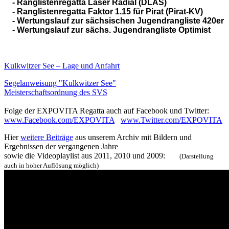
    - Ranglistenregatta Laser Radial (DLAS)

    - Ranglistenregatta Faktor 1.15 für Pirat (Pirat-KV)              
    - Wertungslauf zur sächsischen Jugendrangliste 420er
    - Wertungslauf zur sächs. Jugendrangliste Optimist
Kulkwitzer See – Lage und Anfahrt
Segelanweisung "Kulkwitzer See"
Meisterschaftsordnung des SVS
Folge der EXPOVITA Regatta auch auf Facebook und Twitter:
www.Facebook.com/EXPOVITA
www.Twitter.com/EXPOVITA
Hier
weitere Beiträge
aus unserem Archiv mit Bildern und
Ergebnissen der vergangenen Jahre
sowie die Videoplaylist aus 2011, 2010 und 2009:
(Darstellung
auch in hoher Auflösung möglich)