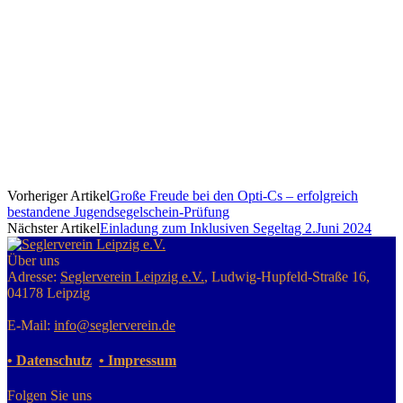
Vorheriger Artikel
Große Freude bei den Opti-Cs – erfolg­reich
bestan­dene Jugend­segelschein‑Prüfung
Nächster Artikel
Einladung zum Inklusiven Segeltag 2.Juni 2024
Über uns
Adresse:
Seglerverein Leipzig e.V.
, Ludwig-Hupfeld-Straße 16,
04178 Leipzig
E-Mail:
info@seglerverein.de
• Datenschutz
• Impressum
Folgen Sie uns