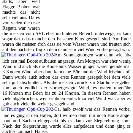
starts, aber weil
Flag­ge P oben war
mach­te das nicht
sehr viel aus. Da es
von vie­len die ers­te
Re­gat­ta war, wa­ren
die meis­ten vom SVL eher im hin­te­ren Be­reich un­ter­wegs, es kam
so­gar da­zu das man­che den Fal­schen Kurs ge­se­gelt sind. Am En­de
wa­ren die meis­ten froh dass sie vom Was­ser wa­ren und freu­ten sich
auf den nächs­ten Tag zu dem dann sehr viel Wind vor­her­ge­sagt war.
Am Sonn­tag­mor­gen war dann wie üb­
lich erst mal Boo­te auf­bau­en an­ge­sagt. Am Mor­gen war eher we­nig
Wind und auch als die Boo­te aufs Was­ser gin­gen wa­ren ge­ra­de mal
3 Kno­ten Wind, aber dann kam ei­ne Böe und der Wind frisch­te auf.
Dann wur­de auch schon das ers­te Ren­nen ge­se­gelt bei dem vie­le
sehr gut ab­schnit­ten. Als die meis­ten zu­rück zur Start­li­nie se­gel­ten
kam auch end­lich der vor­her­ge­sag­te Wind, es wa­ren un­ge­fähr
16 Kno­ten mit Bö­en bis zu 24 Kno­ten. In die­sem Ren­nen ha­ben
vie­le ab­ge­bro­chen, weil es ih­nen ein­fach zu viel Wind war, aber es
gab auch vie­le die wei­ter ge­se­gelt sind.
Ca. halb zwölf war das Ren­nen vor­bei
und es ging in den Ha­fen, dort wur­den dann nur noch Boo­te ab­ge­
baut und Sa­chen ein­ge­packt bis es dann zur Sie­ger­eh­rung kam.
Nach der Sie­ger­eh­rung wur­de al­les auf­ge­la­den und dann ging es
auch schon nach Hau­se.