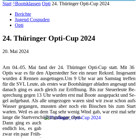
Start
^Bootsklassen
Opti
24. Thüringer Opti-Cup 2024
Berichte
Jugend Cospuden
Opti
24. Thüringer Opti-Cup 2024
20. Mai 2024
Am 04.-05. Mai fand der 24. Thü­rin­ger Op­ti-Cup statt. Mit 36
Optis war es für den Al­per­sted­ter See ein neu­er Re­kord. Ins­ge­samt
wur­den 4 Rennen aus­ge­tra­gen.
Um 9 Uhr war am Sams­tag tref­fen
für die SVL Leute, als ers­tes war Boots­hän­ger ab­la­den an­ge­sagt und
da­nach ging es auch gleich zur Er­öff­nung. Bis zur Steu­er­leu­te Be­
spre­chung ge­gen 13 Uhr wur­den erst mal Boo­te aus­ge­packt und Se­
gel auf­ge­baut. Als al­le um­ge­zo­gen wa­ren sind wir zwar schon aufs
Was­ser ge­gan­gen, muss­ten aber noch ein Biss­chen bis zum Start
war­ten. Weil es an dem Tag sehr we­nig Wind gab, war erst mal sehr
lan­ge die Start­ver­schie­bungs­flag­ge oben.
Dann ging es auch
end­lich los, es gab
zwar ein paar Früh­