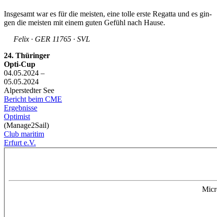
Ins­ge­samt war es für die meis­ten, ei­ne tol­le ers­te Re­gat­ta und es gin­
gen die meis­ten mit ei­nem gu­ten Ge­fühl nach Hau­se.
Felix · GER 11765 · SVL
24. Thüringer
Opti-Cup
04.05.2024 –
05.05.2024
Alperstedter See
Bericht beim CME
Ergebnisse
Optimist
(Manage2Sail)
Club maritim
Erfurt e.V.