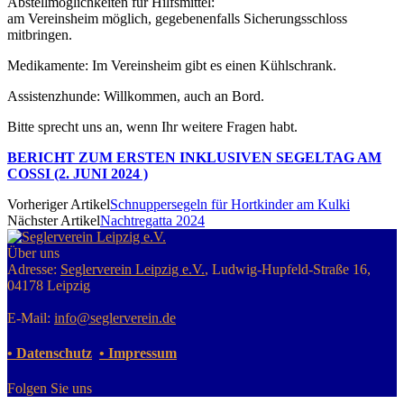
Abstellmöglichkeiten für Hilfsmittel:
am Vereinsheim möglich, gegebenenfalls Sicherungsschloss
mitbringen.
Medikamente: Im Vereinsheim gibt es einen Kühlschrank.
Assistenzhunde: Willkommen, auch an Bord.
Bitte sprecht uns an, wenn Ihr weitere Fragen habt.
BERICHT ZUM ERSTEN INKLUSIVEN SEGELTAG AM
COSSI (2. JUNI 2024 )
Vorheriger Artikel
Schnuppersegeln für Hortkinder am Kulki
Nächster Artikel
Nachtregatta 2024
Über uns
Adresse:
Seglerverein Leipzig e.V.
, Ludwig-Hupfeld-Straße 16,
04178 Leipzig
E-Mail:
info@seglerverein.de
• Datenschutz
• Impressum
Folgen Sie uns