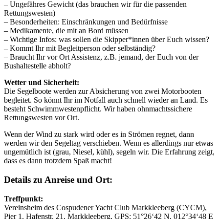
– Ungefähres Gewicht (das brauchen wir für die passenden
Rettungswesten)
– Besonderheiten: Einschränkungen und Bedürfnisse
– Medikamente, die mit an Bord müssen
– Wichtige Infos: was sollen die Skipper*innen über Euch wissen?
– Kommt Ihr mit Begleitperson oder selbständig?
– Braucht Ihr vor Ort Assistenz, z.B. jemand, der Euch von der
Bushaltestelle abholt?
Wetter und Sicherheit:
Die Segelboote werden zur Absicherung von zwei Motorbooten
begleitet. So könnt Ihr im Notfall auch schnell wieder an Land. Es
besteht Schwimmwestenpflicht. Wir haben ohnmachtssichere
Rettungswesten vor Ort.
Wenn der Wind zu stark wird oder es in Strömen regnet, dann
werden wir den Segeltag verschieben. Wenn es allerdings nur etwas
ungemütlich ist (grau, Niesel, kühl), segeln wir. Die Erfahrung zeigt,
dass es dann trotzdem Spaß macht!
Details zu Anreise und Ort:
Treffpunkt:
Vereinsheim des Cospudener Yacht Club Markkleeberg (CYCM),
Pier 1, Hafenstr. 21, Markkleeberg, GPS: 51°26‘42 N, 012°34‘48 E