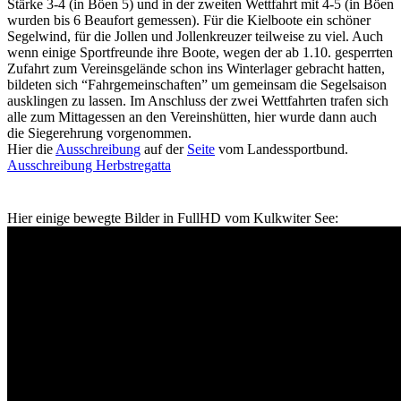
Stärke 3-4 (in Böen 5) und in der zweiten Wett­fahrt mit 4-5 (in Böen
wurden bis 6 Beaufort gemessen). Für die Kiel­boote ein schöner
Segel­wind, für die Jollen und Jollen­kreuzer teilweise zu viel.
Auch
wenn einige Sport­freunde ihre Boote, wegen der ab 1.10. gesperrten
Zufahrt zum Vereins­gelände schon ins Winter­lager gebracht hatten,
bildeten sich “Fahr­gemeinschaften” um gemeinsam die Segel­saison
aus­klingen zu lassen. Im Anschluss der zwei Wett­fahrten trafen sich
alle zum Mittag­essen an den Vereins­hütten, hier wurde dann auch
die Sieger­ehrung vorgenommen.
Hier die
Ausschreibung
auf der
Seite
vom Landessportbund.
Ausschreibung Herbstregatta
Hier einige bewegte Bilder in FullHD vom Kulkwiter See: