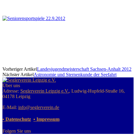
Vorheriger Artikel
Landesjugendmeisterschaft Sachsen-Anhalt 2012
Nächster Artikel
Astronomie und Sternenkunde der Seefahrt
Über uns
Adresse:
Seglerverein Leipzig e.V.
, Ludwig-Hupfeld-Straße 16,
04178 Leipzig
E-Mail:
info@seglerverein.de
• Datenschutz
• Impressum
Folgen Sie uns