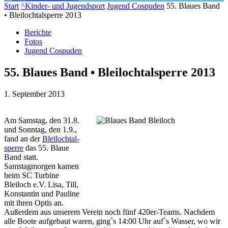
Start
^Kinder- und Jugendsport
Jugend Cospuden
55. Blaues Band
• Bleilochtalsperre 2013
Berichte
Fotos
Jugend Cospuden
55. Blaues Band • Bleilochtalsperre 2013
1. September 2013
Am Samstag, den 31.8.
und Sonntag, den 1.9.,
fand an der
Bleiloch­tal­
sperre
das 55. Blaue
Band statt.
Samstagmorgen kamen
beim SC Turbine
Bleiloch e.V. Lisa, Till,
Konstantin und Pauline
mit ihren Optis an.
Außer­dem aus unserem Verein noch fünf 420er-Teams. Nachdem
alle Boote aufge­baut waren, ging`s 14:00 Uhr auf`s Wasser,
wo wir