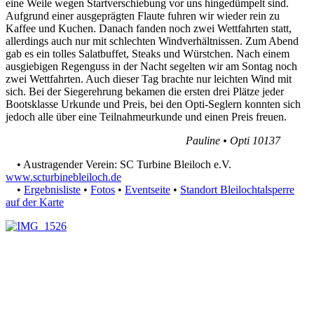
eine Weile wegen Start­verschiebung vor uns hinge­dümpelt sind.
Aufgrund einer ausgeprägten Flaute fuhren wir wieder rein zu
Kaffee und Kuchen. Danach fanden noch zwei Wett­fahrten statt,
allerdings auch nur mit schlechten Wind­verhält­nissen.
Zum Abend
gab es ein tolles Salat­buffet, Steaks und Würstchen. Nach einem
ausgiebigen Regen­guss in der Nacht segelten wir am Sontag noch
zwei Wett­fahrten. Auch dieser Tag brachte nur leichten Wind mit
sich. Bei der Sieger­ehrung bekamen die ersten drei Plätze jeder
Boots­klasse Urkunde und Preis, bei den Opti-Seglern konnten sich
jedoch alle über eine Teil­nahme­urkunde und einen Preis freuen.
Pauline • Opti 10137
• Austragender Verein: SC Turbine Bleiloch e.V.
www.scturbinebleiloch.de
•
Ergebnisliste
•
Fotos
•
Eventseite
•
Standort Bleilochtalsperre
auf der Karte