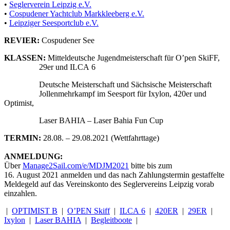
•
Seglerverein Leipzig e.V.
•
Cospudener Yachtclub Markkleeberg e.V.
•
Leipziger Seesportclub e.V.
REVIER:
Cospudener See
KLASSEN:
Mitteldeutsche Jugendmeisterschaft für O’pen SkiFF,
29er und ILCA 6
Deutsche Meisterschaft und Sächsische Meisterschaft
Jollenmehrkampf im Seesport für Ixylon, 420er und
Optimist,
Laser BAHIA – Laser Bahia Fun Cup
TERMIN:
28.08. – 29.08.2021 (Wettfahrttage)
ANMELDUNG:
Über
Manage2Sail.com/e/MDJM2021
bitte bis zum
16. August 2021 anmelden und das nach Zahlungstermin gestaffelte
Meldegeld auf das Vereinskonto des Seglervereins Leipzig vorab
einzahlen.
|
OPTIMIST B
|
O’PEN Skiff
|
ILCA 6
|
420ER
|
29ER
|
Ixylon
|
Laser BAHIA
|
Begleitboote
|