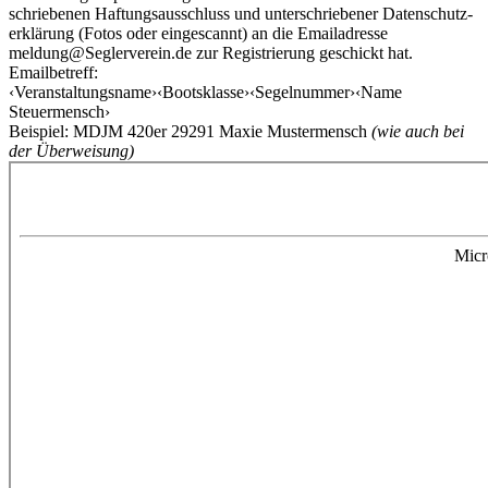
schriebenen Haftungs­aus­schluss und unter­schriebener Daten­schutz­
erklärung (Fotos oder eingescannt) an die Emailadresse
meldung@Seglerverein.de zur Registrierung geschickt hat.
Emailbetreff:
‹Veranstaltungsname›‹Bootsklasse›‹Segelnummer›‹Name
Steuermensch›
Beispiel: MDJM 420er 29291 Maxie Mustermensch
(wie auch bei
der Überweisung)