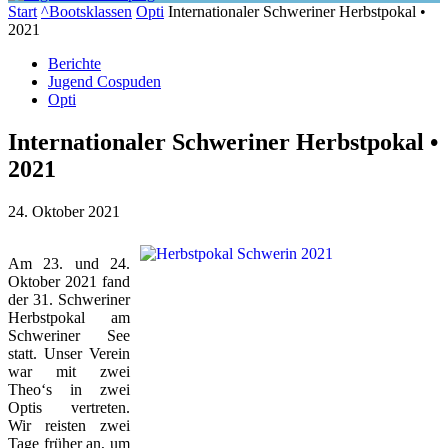
Start
^Bootsklassen
Opti
Internationaler Schweriner Herbstpokal •
2021
Berichte
Jugend Cospuden
Opti
Internationaler Schweriner Herbstpokal •
2021
24. Oktober 2021
Am 23. und 24.
Ok­to­ber 2021 fand
der 31. Schwe­ri­ner
Herbst­po­kal am
Schwe­ri­ner See
statt. Un­ser Ver­ein
war mit zwei
Theo‘s in zwei
Op­tis ver­tre­ten.
Wir reis­ten zwei
Ta­ge frü­her an, um