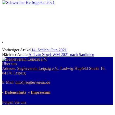
.
Vorheriger Artikel
14. SchlabuCup 2021
Nächster Artikel
Auf zur Segel-WM 2021 nach Sardinien
Über uns
Adresse:
Seglerverein Leipzig e.V.
, Ludwig-Hupfeld-Straße 16,
04178 Leipzig
E-Mail:
info@seglerverein.de
• Datenschutz
• Impressum
Folgen Sie uns