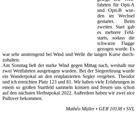
fahr­ten für Op­ti-A
und Op­ti-B wur­
den im Wech­sel
ge­star­tet. Beim
zwei­ten Start gab
es meh­re­re Fehl­
starts, so­dass die
schwar­ze Flag­ge
ge­zo­gen wur­de. Es
war sehr an­stren­gend bei Wind und Wel­le die lan­gen Kur­se durch­
zu­hal­ten.
Am Sonn­tag ließ der star­ke Wind ge­gen Mit­tag nach, wes­halb nur
zwei Wett­fahr­ten aus­ge­tra­gen wur­den. Bei der Sie­ger­eh­rung wur­de
ein Wan­der­po­kal an den erst­plat­zier­ten Seg­ler ver­ge­ben. Theo­dor
und ich er­reich­ten Platz 123 und 81. Wir ha­ben vie­le Er­fah­run­gen in
ei­nem so gro­ßen Start­feld sam­meln kön­nen und freu­en uns schon
auf den nächs­ten Herbst­po­kal 2022. Au­ßer­dem ha­ben wir zwei nice
Pull­over be­kom­men.
Mathéo Müller • GER 10138 • SVL