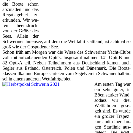
die Boo­te schon
ab­zu­la­den und das
Re­gat­ta­ge­biet zu
er­kun­den. Wir wa­
ren be­ein­druckt
von der Grö­ße des
Sees. Al­lein der
Schwe­ri­ner In­nen­see, auf dem die Wett­fahrt statt­fand, ist acht­mal so
groß wie der Cospu­de­ner See.
Schon früh am Mor­gen war die Wie­se des Schwe­ri­ner Yacht-Clubs
voll mit auf­zu­bau­en­den Op­ti‘s. Ins­ge­samt nah­men 141 Op­ti-B und
82 Op­ti-A teil. Ne­ben Teil­neh­mern aus Deutsch­land ka­men auch
Seg­ler aus Est­land, Ös­ter­reich, Po­len und Dä­ne­mark. Die Boots­
klas­sen Il­ka und Eu­ro­pe star­te­ten vom Se­gel­ver­ein Schwa­nen­halb­in­
sel in ei­nem an­de­ren Wett­fahrt­ge­biet.
Am ers­ten Tag war
ein sehr gu­ter, in
Bö­en star­ker Wind,
so­dass wir drei
Wett­fahr­ten ge­se­
gelt sind. Es wur­de
ein gro­ßer Tra­pez­
kurs mit ei­ner lan­
gen Start­li­nie aus­
ge­legt. Die Wett­