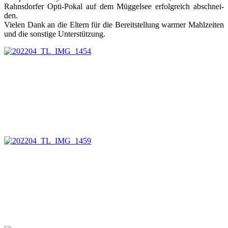
Rahns­dor­fer Op­ti-Po­kal auf dem Müg­gel­see er­folg­reich ab­schnei­
den.
Vie­len Dank an die El­tern für die Be­reit­stel­lung war­mer Mahl­zei­ten
und die sons­ti­ge Un­ter­stüt­zung.