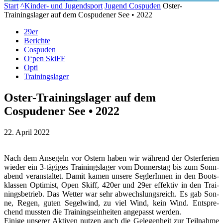
Start
^Kinder- und Jugendsport
Jugend Cospuden
Oster-
Trainingslager auf dem Cospudener See • 2022
29er
Berichte
Cospuden
O‘pen SkiFF
Opti
Trainingslager
Oster-Trainingslager auf dem
Cospudener See • 2022
22. April 2022
Nach dem An­se­geln vor Os­tern ha­ben wir wäh­rend der Os­ter­fe­ri­en
wie­der ein 3-tä­gi­ges Trai­nings­la­ger vom Don­ners­tag bis zum Sonn­
abend ver­an­stal­tet. Da­mit ka­men un­se­re Seg­le­rIn­nen in den Boots­
klas­sen Op­ti­mist, Open Skiff, 420er und 29er ef­fek­tiv in den Trai­
nings­be­trieb. Das Wet­ter war sehr ab­wechs­lungs­reich. Es gab Son­
ne, Re­gen, gu­ten Se­gel­wind, zu viel Wind, kein Wind. Ent­spre­
chend muss­ten die Trai­nings­ein­hei­ten an­ge­passt wer­den.
Ei­ni­ge un­se­rer Ak­ti­ven nut­zen auch die Ge­le­gen­heit zur Teil­nah­me