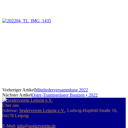
Vorheriger Artikel
Mitgliederversammlung 2022
Nächster Artikel
Oster-Trainingslager Bautzen • 2022
Über uns
Adresse:
Seglerverein Leipzig e.V.
, Ludwig-Hupfeld-Straße 16,
04178 Leipzig
E-Mail:
info@seglerverein.de