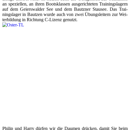
an spe­zi­el­len, an ih­ren Boots­klas­sen aus­ge­rich­te­ten Trai­nings­la­gern
auf dem Gei­ers­wal­der See und dem Bautz­ner Stau­see. Das Trai­
nings­la­ger in Baut­zen wur­de auch von zwei Übungs­lei­tern zur Wei­
ter­bil­dung in Rich­tung C-Li­zenz ge­nutzt.
Phi­lip und Har­ry dür­fen wir die Dau­men drü­cken, da­mit Sie beim