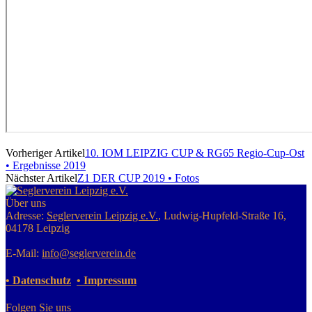
Vorheriger Artikel
10. IOM LEIPZIG CUP & RG65 Regio-Cup-Ost
• Ergebnisse 2019
Nächster Artikel
Z1 DER CUP 2019 • Fotos
Über uns
Adresse:
Seglerverein Leipzig e.V.
, Ludwig-Hupfeld-Straße 16,
04178 Leipzig
E-Mail:
info@seglerverein.de
• Datenschutz
• Impressum
Folgen Sie uns