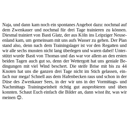
Na­ja, und dann kam noch ein spon­ta­nes An­ge­bot da­zu: noch­mal auf
dem Zwen­kau­er und noch­mal für drei Ta­ge trai­nie­ren zu kön­nen.
Dies­mal trai­niert von Bas­ti Glatz, der aus Köln ins Leip­zi­ger Neu­se­
en­land kam, um ge­mein­sam mit uns aufs Was­ser zu ge­hen. Der Plan
stand al­so, denn nach dem Trai­nings­la­ger ist vor den Re­gat­ten und
wir al­le sechs muss­ten nicht lang über­le­gen und wa­ren da­bei! Un­ter­
stützt wur­de Bas­ti von Tho­mas und das war vor al­lem an den ers­ten
bei­den Ta­gen auch gut so, denn der Wet­ter­gott hat uns ge­nia­le Be­
din­gun­gen mit viel Wind be­schert. Die stei­fe Bri­se mit bis zu 44
Kno­ten hat uns die gan­zen drei Ta­ge nicht im Stich ge­las­sen, ein­
fach nur me­ga! Schnell aus dem Ha­fen­be­cken raus und schon in der
Dü­se des Zwen­kau­er Sees, in der wir uns in der Vor­mit­tags- und
Nach­mit­tags Trai­nings­ein­heit rich­tig gut aus­pro­bie­ren und üben
konn­ten. Schaut Euch ein­fach die Bil­der an, dann wisst ihr, was wir
mei­nen 😊.