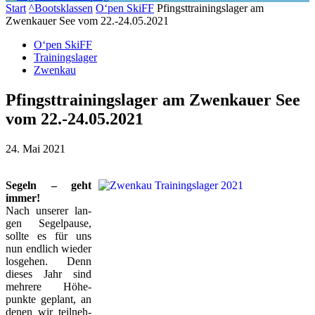
Start
^Bootsklassen
O‘pen SkiFF
Pfingsttrainingslager am
Zwenkauer See vom 22.-24.05.2021
O‘pen SkiFF
Trainingslager
Zwenkau
Pfingsttrainingslager am Zwenkauer See
vom 22.-24.05.2021
24. Mai 2021
Segeln – geht
immer!
Nach un­se­rer lan­
gen Se­gel­pau­se,
soll­te es für uns
nun end­lich wie­der
los­ge­hen. Denn
die­ses Jahr sind
meh­re­re Hö­he­
punk­te ge­plant, an
de­nen wir teil­neh­