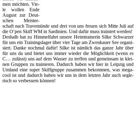
men möch­ten. Vie­
le wol­len En­de
Au­gust zur Deut­
schen Meis­ter­
schaft nach Tra­ve­mün­de und drei von uns freu­en sich Mit­te Ju­li auf
die O’pen Skiff WM in Sar­di­ni­en. Und da­für muss trai­niert wer­den!
Des­halb hat zu Him­mel­fahrt un­se­re Heim­trai­ne­rin Sil­ke Schwar­zer
für uns ein Trai­nings­la­ger über vier Ta­ge am Zwen­kau­er See or­ga­ni­
siert. Dan­ke noch­mal da­für! Sil­ke ist näm­lich das gan­ze Jahr über
für uns da und bie­tet uns im­mer wie­der die Mög­lich­keit (wenn es
C… zu­lässt) uns auf dem Was­ser zu tref­fen und ge­mein­sam in klei­
nen Grup­pen zu trai­nie­ren. Da­durch ha­ben wir hier in Leip­zig und
Um­land ei­ne su­per Skiff­grup­pe zu­sam­men be­kom­men, was me­ga­
cool ist und da­durch ha­ben wir uns in dem letz­ten Jahr auch seg­le­
risch so ver­bes­sern kön­nen!