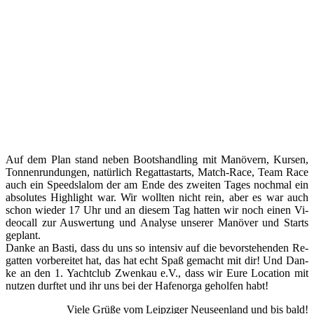
Auf dem Plan stand ne­ben Boots­hand­ling mit Ma­nö­vern, Kur­sen,
Ton­nen­run­dun­gen, na­tür­lich Re­gat­tastarts, Match-Race, Team Race
auch ein Speed­sla­lom der am En­de des zwei­ten Ta­ges noch­mal ein
ab­so­lu­tes High­light war. Wir woll­ten nicht rein, aber es war auch
schon wie­der 17 Uhr und an die­sem Tag hat­ten wir noch ei­nen Vi­
deo­call zur Aus­wer­tung und Ana­ly­se un­se­rer Ma­nö­ver und Starts
ge­plant.
Dan­ke an Bas­ti, dass du uns so in­ten­siv auf die be­vor­ste­hen­den Re­
gat­ten vor­be­rei­tet hat, das hat echt Spaß ge­macht mit dir! Und Dan­
ke an den 1. Yacht­club Zwen­kau e.V., dass wir Eu­re Lo­ca­ti­on mit
nut­zen durf­tet und ihr uns bei der Ha­fen­or­ga ge­hol­fen habt!
Viele Grüße vom Leipziger Neuseenland und bis bald!