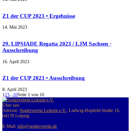
Z1 der CUP 2023 • Ergebnisse
14. Mai 2023
29. LIP­SIA­DE Re­gat­ta 2023 / LJM Sach­sen ·
Ausschreibung
16. April 2023
Z1 der CUP 2023 • Ausschreibung
8. April 2023
1
2
3
...
10
Seite 1 von 10
Über uns
Adresse:
Seglerverein Leipzig e.V.
, Ludwig-Hupfeld-Straße 16,
04178 Leipzig
E-Mail:
info@seglerverein.de