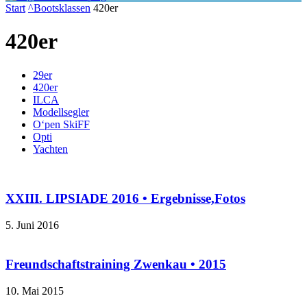
Start
^Bootsklassen
420er
420er
29er
420er
ILCA
Modellsegler
O‘pen SkiFF
Opti
Yachten
XXIII. LIPSIADE 2016 • Ergebnisse,Fotos
5. Juni 2016
Freundschaftstraining Zwenkau • 2015
10. Mai 2015